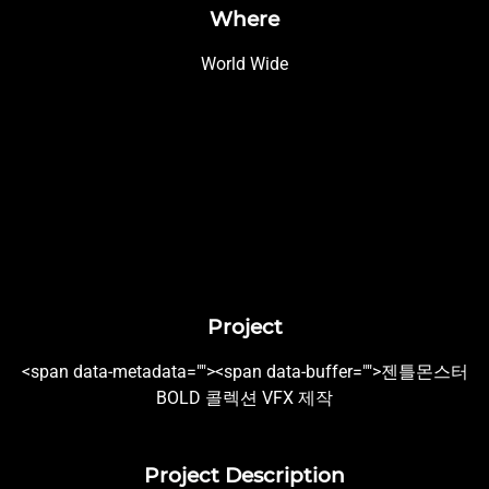
Where
World Wide
Project
<span data-metadata="
"><span data-buffer="
">젠틀몬스터
BOLD 콜렉션 VFX 제작
Project Description