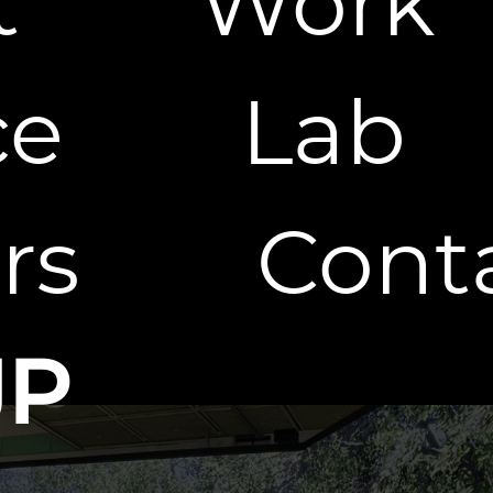
t
Work
ce
Lab
rs
Cont
JP