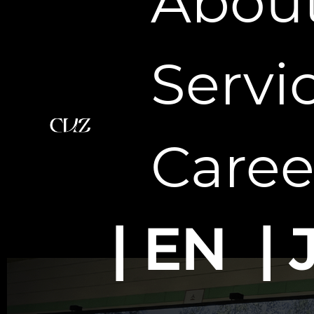
Abou
Servi
Caree
EN